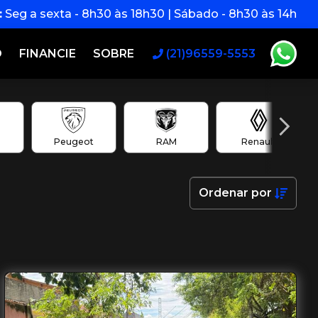
:
Seg a sexta - 8h30 às 18h30 | Sábado - 8h30 às 14h
O
FINANCIE
SOBRE
(21)96559-5553
Peugeot
RAM
Renault
Ordenar
por