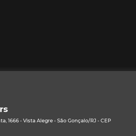
rs
, 1666 - Vista Alegre - São Gonçalo/RJ - CEP