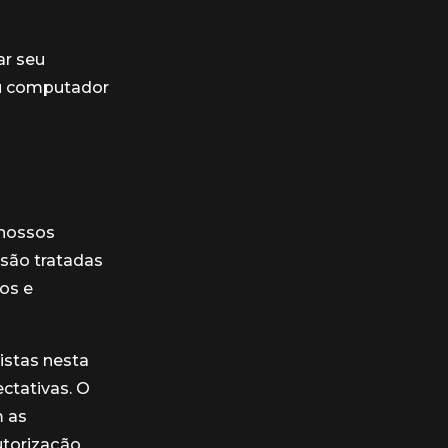
ar seu
eu computador
 nossos
 são tratadas
os e
istas nesta
ectativas. O
m as
utorização