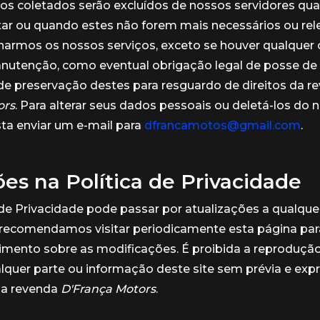
os coletados serão excluídos de nossos servidores qu
tar ou quando estes não forem mais necessários ou rel
narmos os nossos serviços, exceto se houver qualquer 
anutenção, como eventual obrigação legal de posse de
e preservação destes para resguardo de direitos da r
ors
. Para alterar seus dados pessoais ou deletá-los do
ta enviar um e-mail para
dfrancamotos@gmail.com
.
ões na Política de Privacidade
 de Privacidade pode passar por atualizações a qualq
 recomendamos visitar periodicamente esta página par
mento sobre as modificações. É proibida a reprodução
alquer parte ou informação deste site sem prévia e exp
da revenda
D'França Motors
.