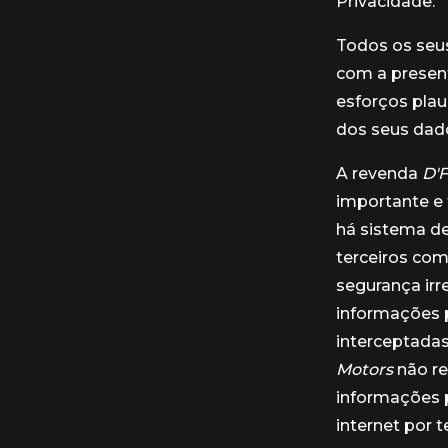
Privacidade.
Todos os seus
com a present
esforços plau
dos seus dad
A revenda
D'
importante e 
há sistema d
terceiros com
segurança ir
informações 
interceptadas
Motors
não re
informações p
internet por 