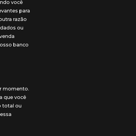
ando você
evantes para
outra razão
 dados ou
evenda
 nosso banco
uer momento.
a que você
 total ou
ressa