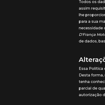
Todos os dad
assim requisi
lhe proporcio
para a sua m
necessidade d
D'França Mot
de dados, bas
Alteraç
Essa Política
Desta forma,
tenha conheci
parcial de qu
autorização 