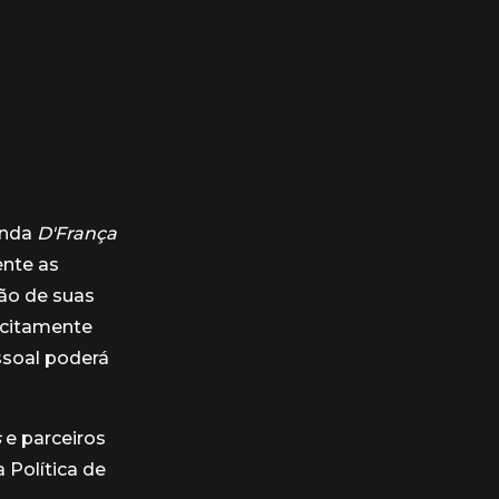
enda
D'França
ente as
ão de suas
icitamente
ssoal poderá
s
e parceiros
Política de