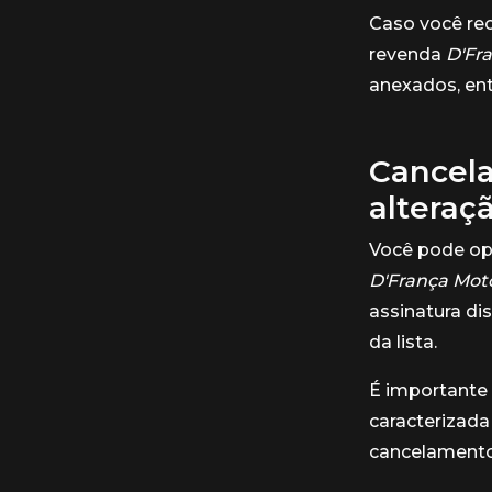
Caso você re
revenda
D'Fr
anexados, ent
Cancela
alteraç
Você pode opt
D'França Mot
assinatura di
da lista.
É importante 
caracterizada 
cancelamento 