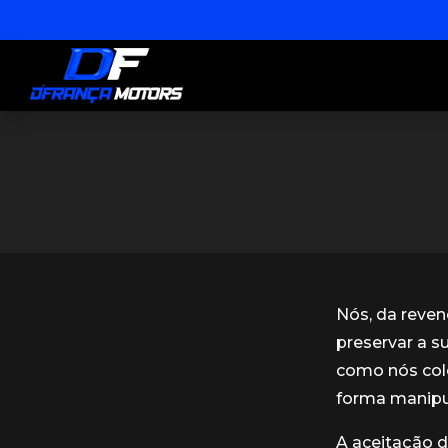
Nós, da reve
preservar a s
como nós col
forma manipu
A aceitação d