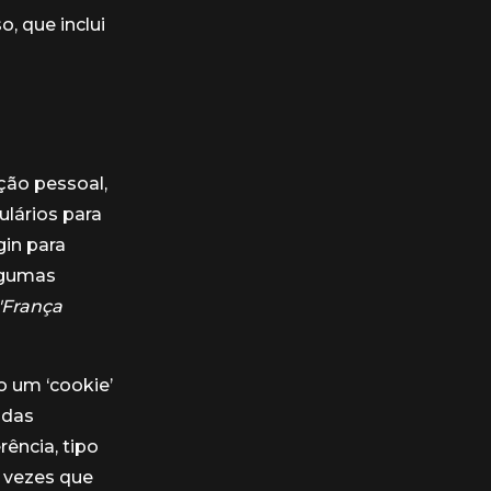
, que inclui
ção pessoal,
lários para
gin para
algumas
França
o um ‘cookie’
adas
ência, tipo
e vezes que