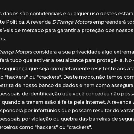
 dados são confidenciais e qualquer uso destes estar
e Política. A revenda
D'França Motors
empreenderá to
síveis de mercado para garantir a proteção dos nossos
os.
França Motors
considera a sua privacidade algo extre
fará tudo que estiver a seu alcance para protegê-la. No
e segurança que seja completamente resistente aos at
o "hackers" ou "crackers". Deste modo, não temos com
restrita de nosso banco de dados e nem como assegura
pessoais de identificação que você concedeu não pos
 quando a transmissão é feita pela Internet. A revenda
sponderá por infortúnios que possam resultar do vaz
essoais por violação ou quebra das barreiras de segu
terceiros como "hackers" ou "crackers".