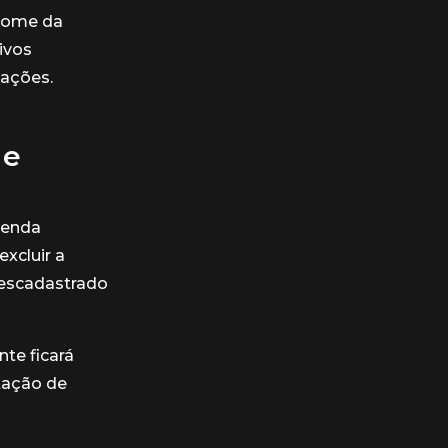
 nome da
ivos
mações.
 e
venda
xcluir a
 descadastrado
te ficará
itação de