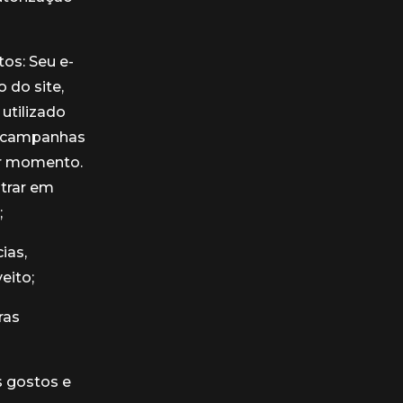
os: Seu e-
 do site,
utilizado
u campanhas
uer momento.
trar em
;
ias,
eito;
ras
s gostos e