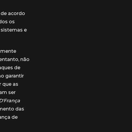
á de acordo
dos os
 sistemas e
mamente
 entanto, não
aques de
o garantir
r que as
sam ser
D'França
amento das
rança de