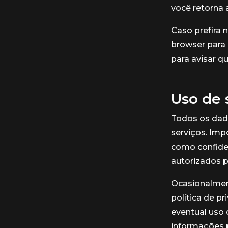
você retorna 
Caso prefira 
browser para 
para avisar q
Uso de 
Todos os dad
serviços. Imp
como confiden
autorizados p
Ocasionalment
política de p
eventual uso
informações 