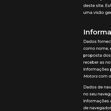
deste site. E
uma visão ger
Informa
Dados forneci
como nome, e-
proposta dos 
receber as no
informações p
Motors
com os
Dados de nave
no seu navega
informações c
de navegador,