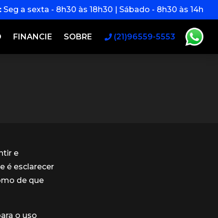
:
Seg a sexta - 8h30 às 18h30 | Sábado - 8h30 às 14h
O
FINANCIE
SOBRE
(21)96559-5553
tir e
e é esclarecer
omo de que
para o uso